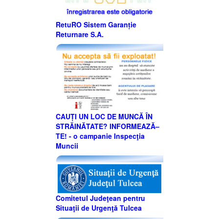
RetuRO Sistem Garanție
Returnare S.A.
CAUȚI UN LOC DE MUNCĂ ÎN
STRĂINĂTATE? INFORMEAZĂ–
TE! - o campanie Inspecţia
Muncii
Comitetul Judeţean pentru
Situaţii de Urgenţă Tulcea