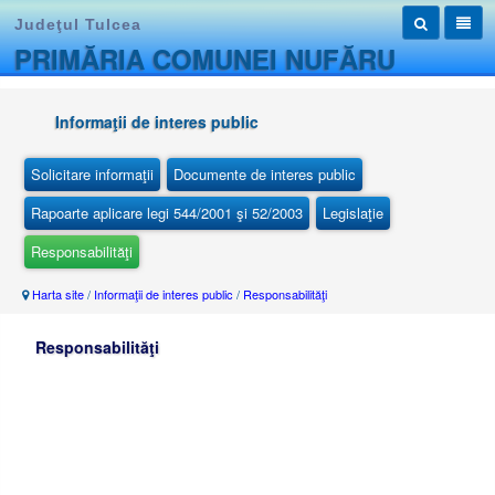
Judeţul Tulcea
PRIMĂRIA COMUNEI NUFĂRU
Informaţii de interes public
Solicitare informaţii
Documente de interes public
Rapoarte aplicare legi 544/2001 şi 52/2003
Legislaţie
Responsabilităţi
Harta site
/
Informaţii de interes public
/
Responsabilităţi
Responsabilităţi