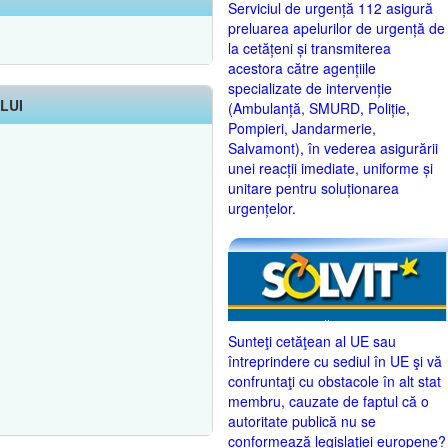
Serviciul de urgență 112 asigură
preluarea apelurilor de urgență de
la cetățeni și transmiterea
acestora către agențiile
specializate de intervenție
LUI
(Ambulanță, SMURD, Poliție,
Pompieri, Jandarmerie,
Salvamont), în vederea asigurării
unei reacții imediate, uniforme și
unitare pentru soluționarea
urgențelor.
Sunteţi cetăţean al UE sau
întreprindere cu sediul în UE şi vă
confruntaţi cu obstacole în alt stat
membru, cauzate de faptul că o
autoritate publică nu se
conformează legislaţiei europene?