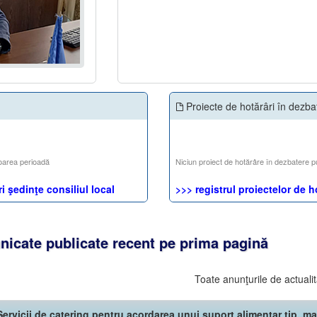
Proiecte de hotărâri în dezba
oarea perioadă
Niciun proiect de hotărâre în dezbatere p
i şedinţe consiliul local
>>> registrul proiectelor de h
icate publicate recent pe prima pagină
Toate anunţurile de actualit
rvicii de catering pentru acordarea unui suport alimentar tip,,ma