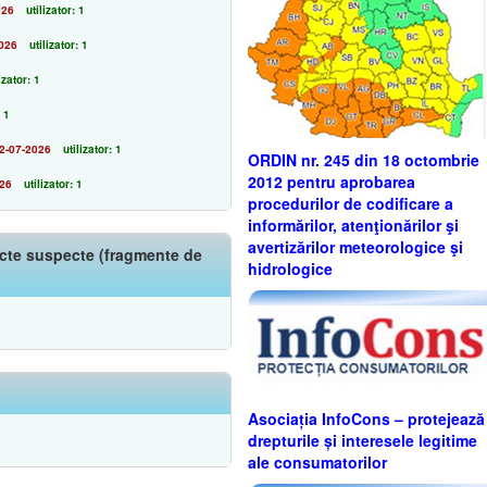
026
utilizator: 1
026
utilizator: 1
izator: 1
: 1
2-07-2026
utilizator: 1
ORDIN nr. 245 din 18 octombrie
2012 pentru aprobarea
026
utilizator: 1
procedurilor de codificare a
informărilor, atenţionărilor şi
avertizărilor meteorologice şi
iecte suspecte (fragmente de
hidrologice
Asociația InfoCons – protejează
drepturile și interesele legitime
ale consumatorilor