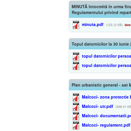
MINUTĂ întocmită în urma fina
Regulamentului privind repart
minuta.pdf
(123,12 KB)
data:
Topul datornicilor la 30 iunie
topul datornicilor persoa
topul datornicilor persoa
Plan urbanistic general - sat
Malcoci- zona protectie 
Malcoci- utr.pdf
(696,01 KB
Malcoci- documentatii.p
Malcoci- regulament.pdf