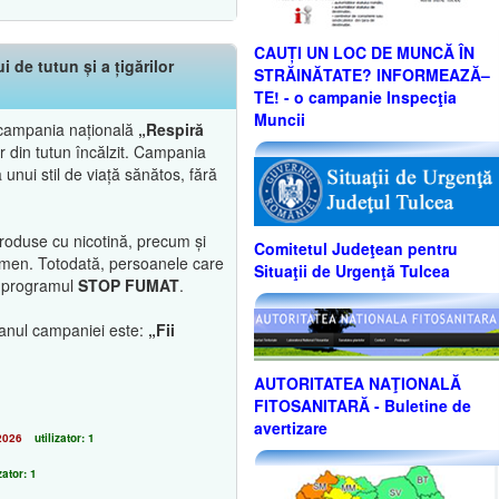
CAUȚI UN LOC DE MUNCĂ ÎN
de tutun și a țigărilor
STRĂINĂTATE? INFORMEAZĂ–
TE! - o campanie Inspecţia
Muncii
ă campania națională
„Respiră
or din tutun încălzit. Campania
unui stil de viață sănătos, fără
produse cu nicotină, precum și
Comitetul Judeţean pentru
enomen. Totodată, persoanele care
Situaţii de Urgenţă Tulcea
in programul
STOP FUMAT
.
ganul campaniei este:
„Fii
AUTORITATEA NAŢIONALĂ
FITOSANITARĂ - Buletine de
avertizare
2026
utilizator: 1
zator: 1