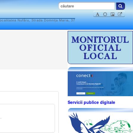
ocalitatea Nufăru, Strada Domnița Maria, 37
Servicii publice digitale