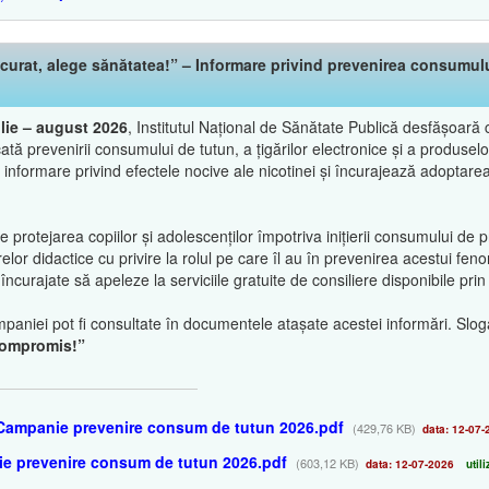
urat, alege sănătatea!” – Informare privind prevenirea consumului 
ulie – august 2026
, Institutul Național de Sănătate Publică desfășoar
cată prevenirii consumului de tutun, a țigărilor electronice și a produsel
informare privind efectele nocive ale nicotinei și încurajează adoptarea 
rotejarea copiilor și adolescenților împotriva inițierii consumului de 
relor didactice cu privire la rolul pe care îl au în prevenirea acestui f
ncurajate să apeleze la serviciile gratuite de consiliere disponibile pr
paniei pot fi consultate în documentele atașate acestei informări. Slo
 compromis!”
 Campanie prevenire consum de tutun 2026.pdf
(429,76 KB)
data: 12-07-
ie prevenire consum de tutun 2026.pdf
(603,12 KB)
data: 12-07-2026
utili