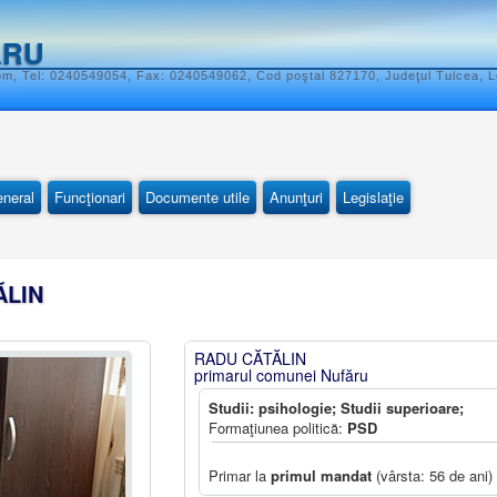
ĂRU
om, Tel: 0240549054, Fax: 0240549062, Cod poştal 827170, Judeţul Tulcea, L
eneral
Funcţionari
Documente utile
Anunţuri
Legislaţie
ĂLIN
RADU CĂTĂLIN
primarul comunei Nufăru
Studii: psihologie; Studii superioare;
Formaţiunea politică:
PSD
Primar la
primul mandat
(vârsta: 56 de ani)