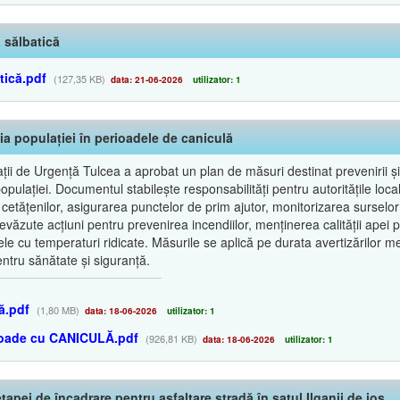
 sălbatică
tică.pdf
(127,35 KB)
data: 21-06-2026
utilizator: 1
ia populației în perioadele de caniculă
ii de Urgență Tulcea a aprobat un plan de măsuri destinat prevenirii și 
lației. Documentul stabilește responsabilități pentru autoritățile locale, 
 cetățenilor, asigurarea punctelor de prim ajutor, monitorizarea surselor
văzute acțiuni pentru prevenirea incendiilor, menținerea calității apei 
le cu temperaturi ridicate. Măsurile se aplică pe durata avertizărilor m
ntru sănătate și siguranță.
ă.pdf
(1,80 MB)
data: 18-06-2026
utilizator: 1
ioade cu CANICULĂ.pdf
(926,81 KB)
data: 18-06-2026
utilizator: 1
tapei de încadrare pentru asfaltare stradă în satul Ilganii de jos