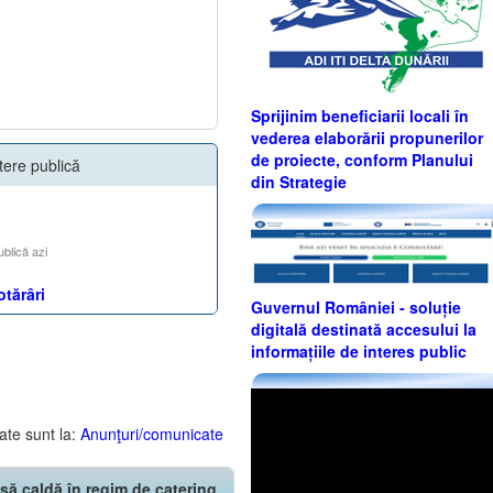
Sprijinim beneficiarii locali în
vederea elaborării propunerilor
de proiecte, conform Planului
tere publică
din Strategie
ublică azi
otărâri
Guvernul României - soluție
digitală destinată accesului la
informațiile de interes public
ate sunt la:
Anunţuri/comunicate
să caldă în regim de catering,