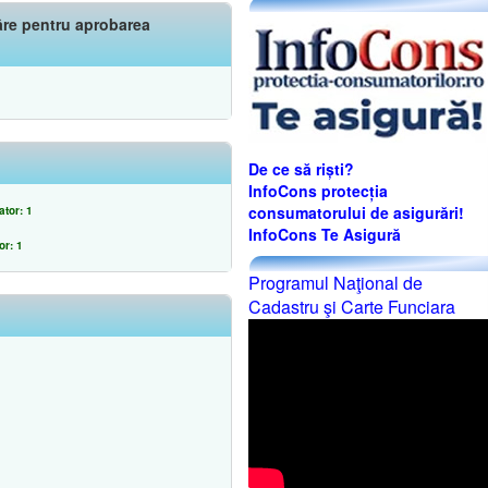
râre pentru aprobarea
De ce să riști?
InfoCons protecția
consumatorului de asigurări!
ator: 1
InfoCons Te Asigură
or: 1
Programul Naţional de
Cadastru şi Carte Funciara