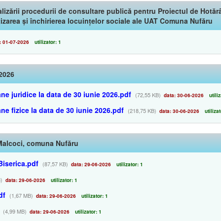
lizării procedurii de consultare publică pentru Proiectul de Hotă
izarea și închirierea locuințelor sociale ale UAT Comuna Nufăru
 01-07-2026
utilizator: 1
 2026
ne juridice la data de 30 iunie 2026.pdf
(72,55 KB)
data: 30-06-2026
utiliz
ne fizice la data de 30 iunie 2026.pdf
(218,75 KB)
data: 30-06-2026
utilizat
 Malcoci, comuna Nufăru
Biserica.pdf
(87,57 KB)
data: 29-06-2026
utilizator: 1
)
data: 29-06-2026
utilizator: 1
df
(1,67 MB)
data: 29-06-2026
utilizator: 1
(4,99 MB)
data: 29-06-2026
utilizator: 1