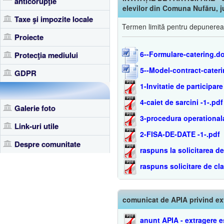
anticorupţie
elevilor din Comuna Nufăru, j
Taxe şi impozite locale
Termen limită pentru depunerea 
Proiecte
6--Formulare-catering.d
Protecţia mediului
5--Model-contract-cater
GDPR
1-Invitatie de participare
4-caiet de sarcini -1-.pdf
Galerie foto
3-procedura operationala
Link-uri utile
2-FISA-DE-DATE -1-.pdf
Despre comunitate
raspuns la solicitarea de
raspuns solicitare de cla
comunicat de APIA privind ex
anunt APIA - extragere e