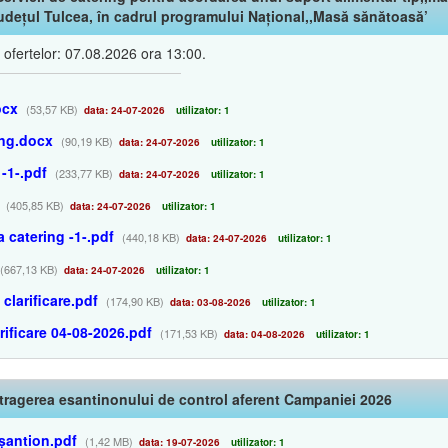
udețul Tulcea, în cadrul programului Național,,Masă sănătoasă’
ofertelor: 07.08.2026 ora 13:00.
ocx
(53,57 KB)
data: 24-07-2026
utilizator: 1
ing.docx
(90,19 KB)
data: 24-07-2026
utilizator: 1
 -1-.pdf
(233,77 KB)
data: 24-07-2026
utilizator: 1
(405,85 KB)
data: 24-07-2026
utilizator: 1
 catering -1-.pdf
(440,18 KB)
data: 24-07-2026
utilizator: 1
(667,13 KB)
data: 24-07-2026
utilizator: 1
 clarificare.pdf
(174,90 KB)
data: 03-08-2026
utilizator: 1
rificare 04-08-2026.pdf
(171,53 KB)
data: 04-08-2026
utilizator: 1
tragerea esantinonului de control aferent Campaniei 2026
șantion.pdf
(1,42 MB)
data: 19-07-2026
utilizator: 1