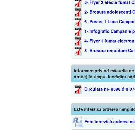
5- Flyer 2 efecte fumat
2- Brosura adolescenti 
6- Poster 1 Luca Campan
1- Infografic Campanie 
4- Flyer 1 fumat electr
3- Brosura renuntare Ca
Informare privind măsurile de
drone) în timpul lucrărilor agr
Circulara nr- 8598 din 0
Este interzisă arderea miriştil
Este interzisă arderea mir