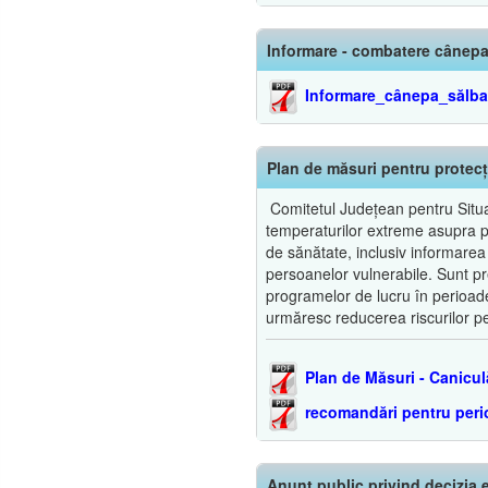
Informare - combatere cânepa
Informare_cânepa_sălba
Plan de măsuri pentru protecț
Comitetul Județean pentru Situaț
temperaturilor extreme asupra popu
de sănătate, inclusiv informarea
persoanelor vulnerabile. Sunt pre
programelor de lucru în perioade
urmăresc reducerea riscurilor pe
Plan de Măsuri - Canicul
recomandări pentru per
Anunț public privind decizia e