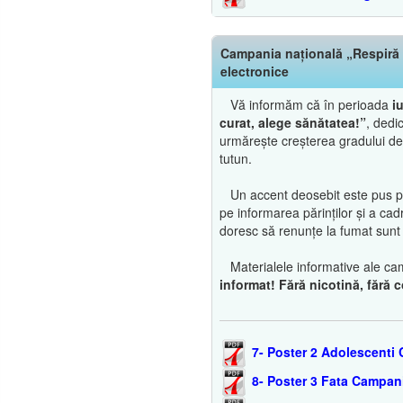
Campania națională „Respiră c
electronice
Vă informăm că în perioada
i
curat, alege sănătatea!”
, dedi
urmărește creșterea gradului de 
tutun.
Un accent deosebit este pus pe p
pe informarea părinților și a cad
doresc să renunțe la fumat sunt î
Materialele informative ale cam
informat! Fără nicotină, fără
7- Poster 2 Adolescenti
8- Poster 3 Fata Campan