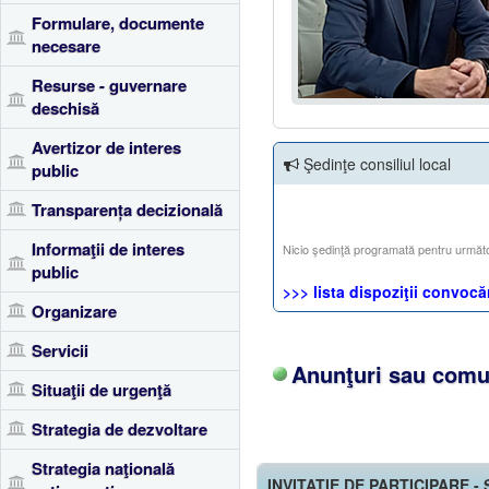
Formulare, documente
necesare
Resurse - guvernare
deschisă
Avertizor de interes
Şedinţe consiliul local
public
Transparența decizională
Informaţii de interes
Nicio şedinţă programată pentru următ
public
>>> lista dispoziţii convocăr
Organizare
Servicii
Anunţuri sau comun
Situaţii de urgenţă
Strategia de dezvoltare
Strategia naţională
INVITAȚIE DE PARTICIPARE - Se