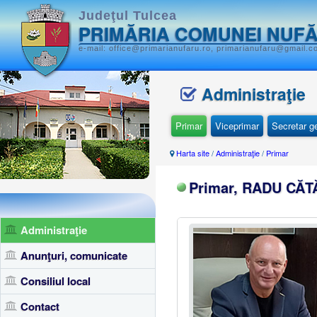
Judeţul Tulcea
PRIMĂRIA COMUNEI NUF
e-mail: office@primarianufaru.ro, primarianufaru@gmail.c
Administraţie
Primar
Viceprimar
Secretar g
Harta site
/
Administraţie
/
Primar
Primar, RADU CĂT
Administraţie
Anunţuri, comunicate
Consiliul local
Contact