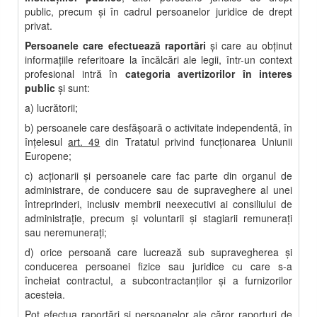
public, precum şi în cadrul persoanelor juridice de drept
privat.
Persoanele care efectuează raportări
şi care au obţinut
informaţiile referitoare la încălcări ale legii, într-un context
profesional intră în
categoria avertizorilor în interes
public
și sunt:
a) lucrătorii;
b) persoanele care desfăşoară o activitate independentă, în
înţelesul
art. 49
din Tratatul privind funcţionarea Uniunii
Europene;
c) acţionarii şi persoanele care fac parte din organul de
administrare, de conducere sau de supraveghere al unei
întreprinderi, inclusiv membrii neexecutivi ai consiliului de
administraţie, precum şi voluntarii şi stagiarii remuneraţi
sau neremuneraţi;
d) orice persoană care lucrează sub supravegherea şi
conducerea persoanei fizice sau juridice cu care s-a
încheiat contractul, a subcontractanţilor şi a furnizorilor
acesteia.
Pot efectua raportări și persoanelor ale căror raporturi de