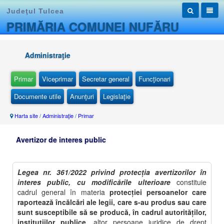
Judeţul Tulcea
PRIMĂRIA COMUNEI NUFĂRU
Administraţie
Primar
Viceprimar
Secretar general
Funcţionari
Documente utile
Anunţuri
Legislaţie
Harta site
/
Administraţie
/
Primar
Avertizor de interes public
Legea nr. 361/2022 privind protecția avertizorilor în
interes public, cu modificările ulterioare
constituie
cadrul general în materia
protecţiei persoanelor care
raportează încălcări ale legii, care s-au produs sau care
sunt susceptibile să se producă, în cadrul autorităţilor,
instituţiilor publice
, altor persoane juridice de drept