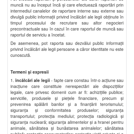
muncă nu au început încă şi care efectuează raportări prin
intermediul canalelor de raportare interne sau externe sau
divulgă public informaţii privind încălcări ale legii obţinute în
timpul procesului de recrutare sau altor negocieri
precontractuale sau în cazul în care raportul de muncă sau
raportul de serviciu a încetat.
De asemenea, pot raporta sau dezvălui public informaţii
privind încălcări ale legii persoane a căror identitate nu este
cunoscută.
Termeni şi expresii
1.
încălcări ale legii
- fapte care constau într-o acţiune sau
inacţiune care constituie nerespectări ale dispoziţiilor
legale, care privesc domenii cum ar fi: achiziţiile publice;
serviciile, produsele şi pieţele financiare, precum şi
prevenirea spălării banilor şi a finanţării terorismului;
siguranţa şi conformitatea produselor; siguranţa
transportului; protecţia mediului; protecţia radiologică şi
siguranţa nucleară; siguranţa alimentelor şi a hranei pentru
animale, sănătatea şi bunăstarea animalelor; sănătatea