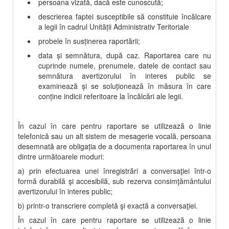
persoana vizată, dacă este cunoscută;
descrierea faptei susceptibile să constituie încălcare
a legii în cadrul
U
nit
ății Administrativ Teritoriale
probele în susţinerea raportării;
data şi semnătura, după caz. Raportarea care nu
cuprinde numele, prenumele, datele de contact sau
semnătura avertizorului în interes public se
examinează şi se soluţionează în măsura în care
conţine indicii referitoare la încălcări ale legii.
În cazul în care pentru raportare se utilizează o linie
telefonică sau un alt sistem de mesagerie vocală, persoana
desemnată are obligaţia de a documenta raportarea în unul
dintre următoarele moduri:
a) prin efectuarea unei înregistrări a conversaţiei într-o
formă durabilă şi accesibilă, sub rezerva consimţământului
avertizorului în interes public;
b) printr-o transcriere completă şi exactă a conversaţiei.
În cazul în care pentru raportare se utilizează o linie