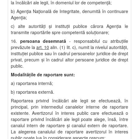
la încălcări ale legii, în domeniul lor de competenţă;
b) Agenţia Naţională de Integritate, denumită în continuare
Agenţia;
c) alte autorităţi şi instituţii publice cărora Agenţia le
transmite raportările spre competentă soluţionare;
16.
persoana desemnată
- responsabilul cu atribuţiile
prevăzute la
art. 10
alin. (1) lit. c), numit la nivelul autorităţii,
instituţiei publice sau în cadrul persoanelor juridice de drept
privat, precum şi în cadrul altor persoane juridice de drept
public.
Modalităţile de raportare sunt:
a) raportarea internă;
b) raportarea externă.
Raportarea privind încălcări ale legii se efectuează, în
principal, prin intermediul canalelor interne de raportare
existente. Avertizorul în interes public care efectuează o
raportare privind încălcări ale legii poate alege, însă, între
canalul intern de raportare şi canalul extern de raportare.
La alegerea canalului de raportare avertizorul în interes
public poate lua în considerare aspecte precum: