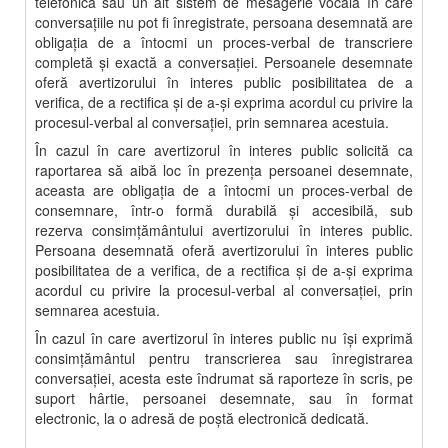
telefonică sau un alt sistem de mesagerie vocală în care
conversaţiile nu pot fi înregistrate, persoana desemnată are
obligaţia de a întocmi un proces-verbal de transcriere
completă şi exactă a conversaţiei. Persoanele desemnate
oferă avertizorului în interes public posibilitatea de a
verifica, de a rectifica şi de a-şi exprima acordul cu privire la
procesul-verbal al conversaţiei, prin semnarea acestuia.
În cazul în care avertizorul în interes public solicită ca
raportarea să aibă loc în prezenţa persoanei desemnate,
aceasta are obligaţia de a întocmi un proces-verbal de
consemnare, într-o formă durabilă şi accesibilă, sub
rezerva consimţământului avertizorului în interes public.
Persoana desemnată oferă avertizorului în interes public
posibilitatea de a verifica, de a rectifica şi de a-şi exprima
acordul cu privire la procesul-verbal al conversaţiei, prin
semnarea acestuia.
În cazul în care avertizorul în interes public nu îşi exprimă
consimţământul pentru transcrierea sau înregistrarea
conversaţiei, acesta este îndrumat să raporteze în scris, pe
suport hârtie, persoanei desemnate, sau în format
electronic, la o adresă de poştă electronică dedicată.