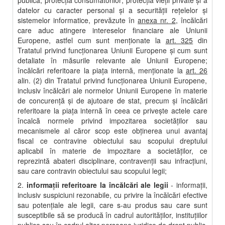
publică; protecţia consumatorilor; protecţia vieţii private şi a
datelor cu caracter personal şi a securităţii reţelelor şi
sistemelor informatice, prevăzute în
anexa nr. 2
, încălcări
care aduc atingere intereselor financiare ale Uniunii
Europene, astfel cum sunt menţionate la
art. 325
din
Tratatul privind funcţionarea Uniunii Europene şi cum sunt
detaliate în măsurile relevante ale Uniunii Europene;
încălcări referitoare la piaţa internă, menţionate la
art. 26
alin. (2) din Tratatul privind funcţionarea Uniunii Europene,
inclusiv încălcări ale normelor Uniunii Europene în materie
de concurenţă şi de ajutoare de stat, precum şi încălcări
referitoare la piaţa internă în ceea ce priveşte actele care
încalcă normele privind impozitarea societăţilor sau
mecanismele al căror scop este obţinerea unui avantaj
fiscal ce contravine obiectului sau scopului dreptului
aplicabil în materie de impozitare a societăţilor, ce
reprezintă abateri disciplinare, contravenţii sau infracţiuni,
sau care contravin obiectului sau scopului legii;
2.
informaţii referitoare la încălcări ale legii
- informaţii,
inclusiv suspiciuni rezonabile, cu privire la încălcări efective
sau potenţiale ale legii, care s-au produs sau care sunt
susceptibile să se producă în cadrul autorităţilor, instituţiilor