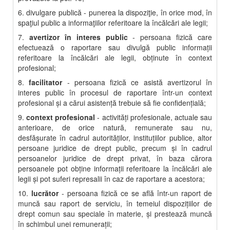
6. divulgare publică - punerea la dispoziţie, în orice mod, în
spaţiul public a informaţiilor referitoare la încălcări ale legii;
7.
avertizor în interes public
- persoana fizică care
efectuează o raportare sau divulgă public informaţii
referitoare la încălcări ale legii, obţinute în context
profesional;
8.
facilitator
- persoana fizică ce asistă avertizorul în
interes public în procesul de raportare într-un context
profesional şi a cărui asistenţă trebuie să fie confidenţială;
9.
context profesional
- activităţi profesionale, actuale sau
anterioare, de orice natură, remunerate sau nu,
desfăşurate în cadrul autorităţilor, instituţiilor publice, altor
persoane juridice de drept public, precum şi în cadrul
persoanelor juridice de drept privat, în baza cărora
persoanele pot obţine informaţii referitoare la încălcări ale
legii şi pot suferi represalii în caz de raportare a acestora;
10.
lucrător
- persoana fizică ce se află într-un raport de
muncă sau raport de serviciu, în temeiul dispoziţiilor de
drept comun sau speciale în materie, şi prestează muncă
în schimbul unei remuneraţii;