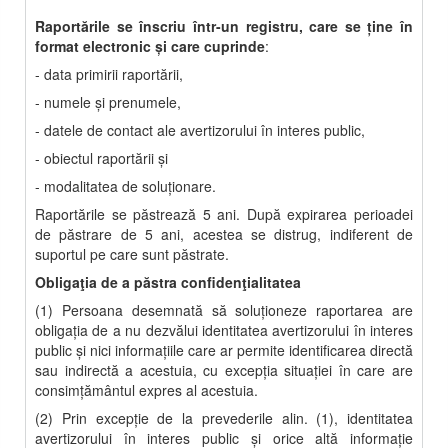
Raportările se înscriu într-un registru, care se ține în
format electronic și care cuprinde
:
- data primirii raportării,
- numele şi prenumele,
- datele de contact ale avertizorului în interes public,
- obiectul raportării şi
- modalitatea de soluţionare.
Raportările se păstrează 5 ani. După expirarea perioadei
de păstrare de 5 ani, acestea se distrug, indiferent de
suportul pe care sunt păstrate.
Obligaţia de a păstra confidenţialitatea
(1) Persoana desemnată să soluţioneze raportarea are
obligaţia de a nu dezvălui identitatea avertizorului în interes
public şi nici informaţiile care ar permite identificarea directă
sau indirectă a acestuia, cu excepţia situaţiei în care are
consimţământul expres al acestuia.
(2) Prin excepţie de la prevederile alin. (1), identitatea
avertizorului în interes public şi orice altă informaţie