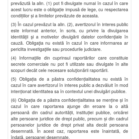
prevăzută la alin. (1) pot fi divulgate numai în cazul în care
acest lucru este o obligaţie impusă de lege, cu respectarea
condiţiilor şi a limitelor prevăzute de aceasta.
(3) În cazul prevăzut la alin. (2), avertizorul în interes public
este informat anterior, în scris, cu privire la divulgarea
identităţii şi a motivelor divulgării datelor confidenţiale în
cauză. Obligaţia nu există în cazul în care informarea ar
periclita investigaţiile sau procedurile judiciare.
(4) Informaţiile din cuprinsul raportărilor care constituie
secrete comerciale nu pot fi utilizate sau divulgate în alte
scopuri decât cele necesare soluţionării raportării.
(5) Obligaţia de a păstra confidenţialitatea nu există în
cazul în care avertizorul în interes public a dezvăluit în mod
intenţionat identitatea sa în contextul unei divulgări publice.
(6) Obligaţia de a păstra confidenţialitatea se menţine şi în
cazul în care raportarea ajunge din eroare la o altă
persoană din cadrul autorităţii, instituţiei publice, oricărei
alte persoane juridice de drept public, precum şi din cadrul
persoanelor juridice de drept privat alta decât persoana
desemnată. În acest caz, raportarea este înaintată, de
îndată, persoanei desemnate.