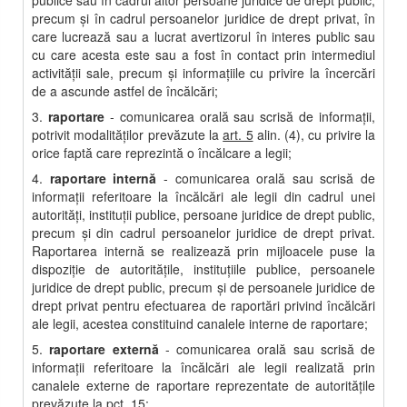
publice sau în cadrul altor persoane juridice de drept public,
precum şi în cadrul persoanelor juridice de drept privat, în
care lucrează sau a lucrat avertizorul în interes public sau
cu care acesta este sau a fost în contact prin intermediul
activităţii sale, precum şi informaţiile cu privire la încercări
de a ascunde astfel de încălcări;
3.
raportare
- comunicarea orală sau scrisă de informaţii,
potrivit modalităţilor prevăzute la
art. 5
alin. (4), cu privire la
orice faptă care reprezintă o încălcare a legii;
4.
raportare internă
- comunicarea orală sau scrisă de
informaţii referitoare la încălcări ale legii din cadrul unei
autorităţi, instituţii publice, persoane juridice de drept public,
precum şi din cadrul persoanelor juridice de drept privat.
Raportarea internă se realizează prin mijloacele puse la
dispoziţie de autorităţile, instituţiile publice, persoanele
juridice de drept public, precum şi de persoanele juridice de
drept privat pentru efectuarea de raportări privind încălcări
ale legii, acestea constituind canalele interne de raportare;
5.
raportare externă
- comunicarea orală sau scrisă de
informaţii referitoare la încălcări ale legii realizată prin
canalele externe de raportare reprezentate de autorităţile
prevăzute la pct. 15;