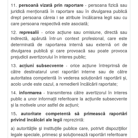
11.
persoană vizată prin raportare
- persoana fizică sau
juridică menţionată în raportare sau în divulgarea publică
drept persoana căreia i se atribuie încălcarea legii sau cu
care persoana respectivă este asociată;
12.
represalii
- orice acţiune sau omisiune, directă sau
indirectă, apărută într-un context profesional, care este
determinată de raportarea internă sau externă ori de
divulgarea publică şi care provoacă sau poate provoca
prejudicii avertizorului în interes public;
13.
acţiuni subsecvente
- orice acţiune întreprinsă de
către destinatarul unei raportări interne sau de către
autoritatea competentă în vederea soluţionării raportării şi,
acolo unde este cazul, a remedierii încălcării raportate;
14.
informarea
- transmiterea către avertizorul în interes
public a unor informaţii referitoare la acţiunile subsecvente
şi la motivele unor astfel de acţiuni;
15
. autoritate competentă să primească raportări
privind încălcări ale legii
reprezintă:
a) autorităţile şi instituţiile publice care, potrivit dispoziţiilor
legale speciale, primesc şi soluţionează raportări referitoare