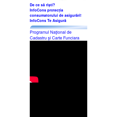
De ce să riști?
InfoCons protecția
consumatorului de asigurări!
InfoCons Te Asigură
Programul Naţional de
Cadastru şi Carte Funciara