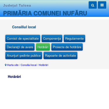
Judeţul Tulcea
PRIMĂRIA COMUNEI NUFĂRU
Consiliul local
Comisii de specialitate
Componenţa
Regulamente
Declaraţii de avere
Hotărâri
Proiecte de hotărâre
Anunţuri şedinte publice
Rapoarte de activitate
Harta site
/
Consiliul local
/
Hotărâri
Hotărâri