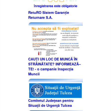
RetuRO Sistem Garanție
Returnare S.A.
CAUȚI UN LOC DE MUNCĂ ÎN
STRĂINĂTATE? INFORMEAZĂ–
TE! - o campanie Inspecţia
Muncii
Comitetul Judeţean pentru
Situaţii de Urgenţă Tulcea