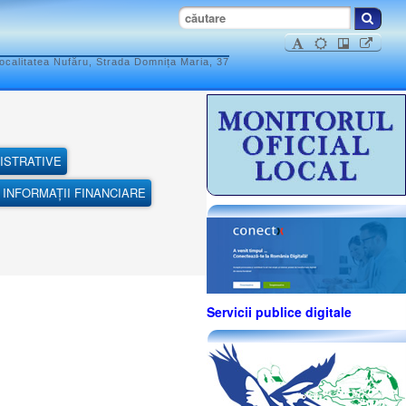
ocalitatea Nufăru, Strada Domnița Maria, 37
ISTRATIVE
INFORMAȚII FINANCIARE
Servicii publice digitale