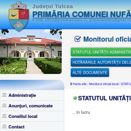
Judeţul Tulcea
PRIMĂRIA COMUNEI NUF
e-mail: office@primarianufaru.ro, primarianufaru@gmail.c
Monitorul oficia
STATUTUL UNITĂȚII ADMINISTR
HOTĂRÂRILE AUTORITĂȚII DEL
ALTE DOCUMENTE
Harta site
/
Monitorul oficial local
/
STATU
Administraţie
STATUTUL UNITĂȚI
Anunţuri, comunicate
... în lucru
Consiliul local
Contact