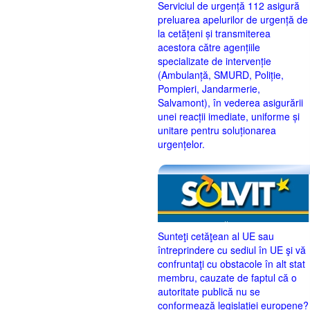
Serviciul de urgență 112 asigură
preluarea apelurilor de urgență de
la cetățeni și transmiterea
acestora către agențiile
specializate de intervenție
(Ambulanță, SMURD, Poliție,
Pompieri, Jandarmerie,
Salvamont), în vederea asigurării
unei reacții imediate, uniforme și
unitare pentru soluționarea
urgențelor.
Sunteţi cetăţean al UE sau
întreprindere cu sediul în UE şi vă
confruntaţi cu obstacole în alt stat
membru, cauzate de faptul că o
autoritate publică nu se
conformează legislaţiei europene?