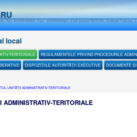
ĂRU
om, Tel: 0240549054, Fax: 0240549062, Cod poştal 827170, Judeţul Tulcea, L
l local
ATIV-TERITORIALE
REGULAMENTELE PRIVIND PROCEDURILE ADMIN
IBERATIVE
DISPOZIȚIILE AUTORITĂȚII EXECUTIVE
DOCUMENTE ȘI 
TUL UNITĂȚII ADMINISTRATIV-TERITORIALE
I ADMINISTRATIV-TERITORIALE