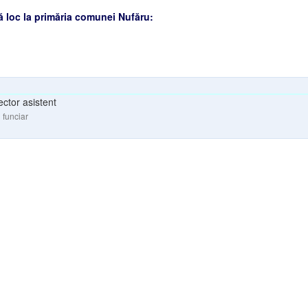
ă loc la primăria comunei Nufăru:
ector asistent
 funciar