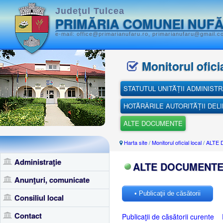
Judeţul Tulcea
PRIMĂRIA COMUNEI NUF
e-mail: office@primarianufaru.ro, primarianufaru@gmail.c
Monitorul oficia
STATUTUL UNITĂȚII ADMINISTR
HOTĂRÂRILE AUTORITĂȚII DEL
ALTE DOCUMENTE
Harta site
/
Monitorul oficial local
/
ALTE
Administraţie
ALTE DOCUMENT
Anunţuri, comunicate
• Publicaţii de căsătorii
Consiliul local
Contact
Publicaţii de căsătorii curente