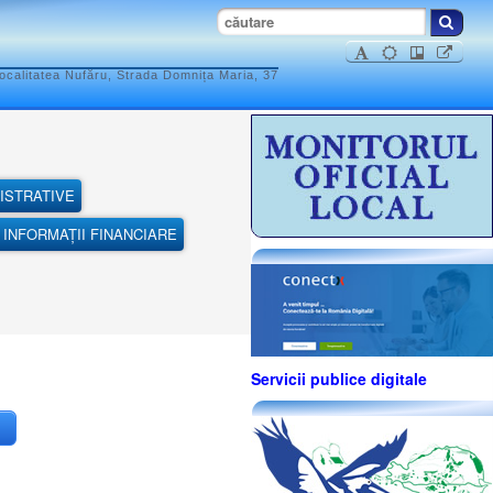
ocalitatea Nufăru, Strada Domnița Maria, 37
ISTRATIVE
INFORMAȚII FINANCIARE
Servicii publice digitale