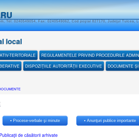
ĂRU
om, Tel: 0240549054, Fax: 0240549062, Cod poştal 827170, Judeţul Tulcea, L
l local
ATIV-TERITORIALE
REGULAMENTELE PRIVIND PROCEDURILE ADMIN
IBERATIVE
DISPOZIȚIILE AUTORITĂȚII EXECUTIVE
DOCUMENTE ȘI 
 DOCUMENTE
E
• Procese-verbale şi minute
• Anunţuri publice importante
Publicaţii de căsătorii arhivate