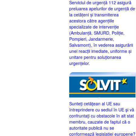
Serviciul de urgență 112 asigură
preluarea apelurilor de urgență de
la cetățeni și transmiterea
acestora către agențiile
specializate de intervenție
(Ambulanță, SMURD, Poliție,
Pompieri, Jandarmerie,
Salvamont), în vederea asigurării
unei reacții imediate, uniforme și
unitare pentru soluționarea
urgențelor.
Sunteţi cetăţean al UE sau
întreprindere cu sediul în UE şi vă
confruntaţi cu obstacole în alt stat
membru, cauzate de faptul că o
autoritate publică nu se
conformează legislaţiei europene?