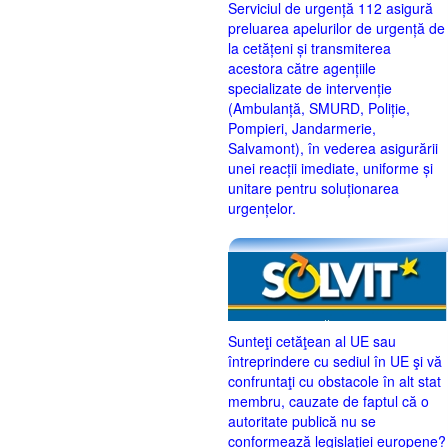
Serviciul de urgență 112 asigură
preluarea apelurilor de urgență de
la cetățeni și transmiterea
acestora către agențiile
specializate de intervenție
(Ambulanță, SMURD, Poliție,
Pompieri, Jandarmerie,
Salvamont), în vederea asigurării
unei reacții imediate, uniforme și
unitare pentru soluționarea
urgențelor.
Sunteţi cetăţean al UE sau
întreprindere cu sediul în UE şi vă
confruntaţi cu obstacole în alt stat
membru, cauzate de faptul că o
autoritate publică nu se
conformează legislaţiei europene?