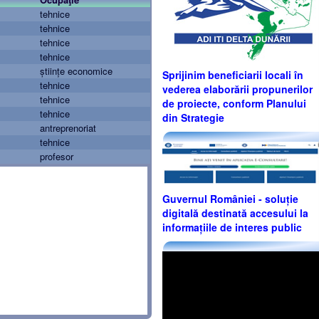
tehnice
tehnice
tehnice
tehnice
științe economice
Sprijinim beneficiarii locali în
tehnice
vederea elaborării propunerilor
tehnice
de proiecte, conform Planului
tehnice
din Strategie
antreprenoriat
tehnice
profesor
Guvernul României - soluție
digitală destinată accesului la
informațiile de interes public