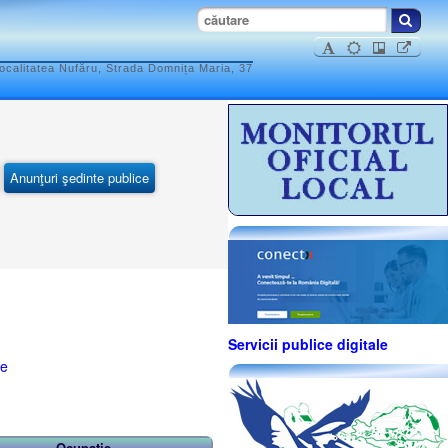
ocalitatea Nufăru, Strada Domnița Maria, 37
Anunţuri şedinte publice
Servicii publice digitale
se
Ocupaţie