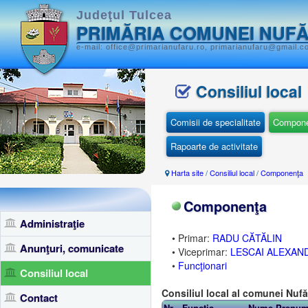
Judeţul Tulcea
PRIMĂRIA COMUNEI NUF
e-mail: office@primarianufaru.ro, primarianufaru@gmail.c
Consiliul local
Comisii de specialitate
Compon
Rapoarte de activitate
Harta site
/
Consiliul local
/
Componenţa
Componenţa
Administraţie
• Primar:
RADU CĂTĂLIN
Anunţuri, comunicate
• Viceprimar:
LESCAI ALEXAN
•
Funcţionari
Consiliul local
Consiliul local al comunei Nuf
Contact
Nr
Funcţia
Nume Prenu