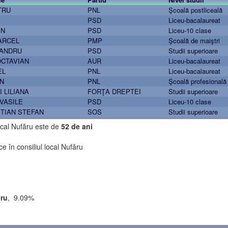
TRU
PNL
Şcoală postliceală
PSD
Liceu-bacalaureat
IN
PSD
Liceu-10 clase
ARCEL
PMP
Şcoală de maiştri
XANDRU
PSD
Studii superioare
CTAVIAN
AUR
Liceu-bacalaureat
EL
PNL
Liceu-bacalaureat
IN
PNL
Şcoală profesională
 LILIANA
FORŢA DREPTEI
Studii superioare
VASILE
PSD
Liceu-10 clase
TIAN STEFAN
SOS
Studii superioare
local Nufăru este de
52 de ani
ce în consiliul local Nufăru
ru
, 9.09%