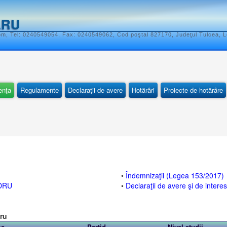
ĂRU
om, Tel: 0240549054, Fax: 0240549062, Cod poştal 827170, Judeţul Tulcea, L
enţa
Regulamente
Declaraţii de avere
Hotărâri
Proiecte de hotărâre
•
Îndemnizaţii (Legea 153/2017)
DRU
•
Declaraţii de avere şi de intere
ăru
me
Partid
Nivel studii