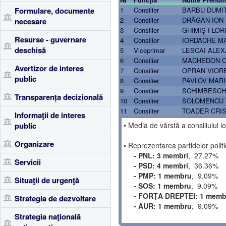
Formulare, documente
1
Consilier
BARBU DUMI
2
Consilier
DRĂGAN ION
necesare
3
Consilier
GHIMIȘ FLOR
Resurse - guvernare
4
Consilier
IORDACHE M
deschisă
5
Viceprimar
LESCAI ALE
6
Consilier
MACHEDON O
Avertizor de interes
7
Consilier
OPRAN VIOR
public
8
Consilier
PAVLOV MAR
9
Consilier
SCHIMBESCHI
Transparența decizională
10
Consilier
SOLOMENCU 
11
Consilier
TOADER CRIS
Informaţii de interes
public
• Media de vârstă a consiliului 
Organizare
• Reprezentarea partidelor politi
- PNL: 3 membri
, 27.27%
Servicii
- PSD: 4 membri
, 36.36%
- PMP: 1 membru
, 9.09%
Situaţii de urgenţă
- SOS: 1 membru
, 9.09%
- FORŢA DREPTEI: 1 memb
Strategia de dezvoltare
- AUR: 1 membru
, 9.09%
Strategia naţională