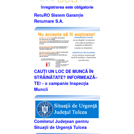
RetuRO Sistem Garanție
Returnare S.A.
CAUȚI UN LOC DE MUNCĂ ÎN
STRĂINĂTATE? INFORMEAZĂ–
TE! - o campanie Inspecţia
Muncii
Comitetul Judeţean pentru
Situaţii de Urgenţă Tulcea