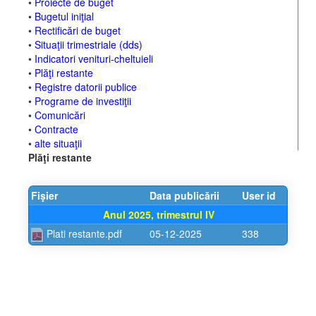
•
Proiecte de buget
•
Bugetul iniţial
•
Rectificări de buget
•
Situaţii trimestriale (dds)
•
Indicatori venituri-cheltuieli
•
Plăţi restante
•
Registre datorii publice
•
Programe de investiţii
•
Comunicări
•
Contracte
•
alte situaţii
Plăţi restante
Fişier
Data publicării
User id
Anul 2025, trimestrul IV
Plati restante.pdf
05-12-2025
338